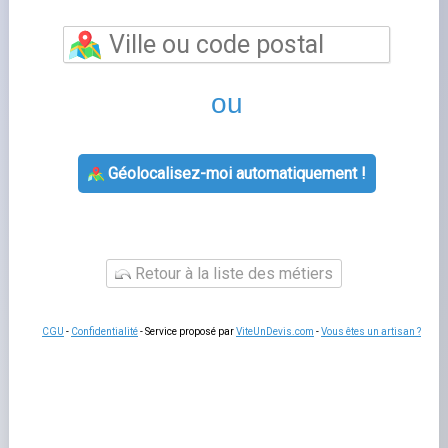
Les atouts concrets d’une
pergola spa
La protection contre les intempéries
constitue le
premier bénéfice. Pluie,
vent
, soleil ardent : les lames
fermées créent un cocon protégé au-dessus du bassin.
Avant tout projet, vérifiez l'
autorisation d'urbanisme
nécessaire
selon la surface couverte. En position ouverte,
elles laissent passer la brise et permettent de contempler
le ciel étoilé. Cette flexibilité rend chaque session unique
et adaptée à la météo du moment.
Réduction de l’évaporation et des débris dans
l’eau du spa
Intimité renforcée grâce aux stores latéraux
optionnels
Éclairage LED intégré pour les soirées détente
Valorisation du bien immobilier à la revente
Prévoyez une dalle béton capable de supporter
le poids
du spa rempli (souvent plus d’une tonne). La pergola doit
être ancrée sur des plots ou des fondations adaptées